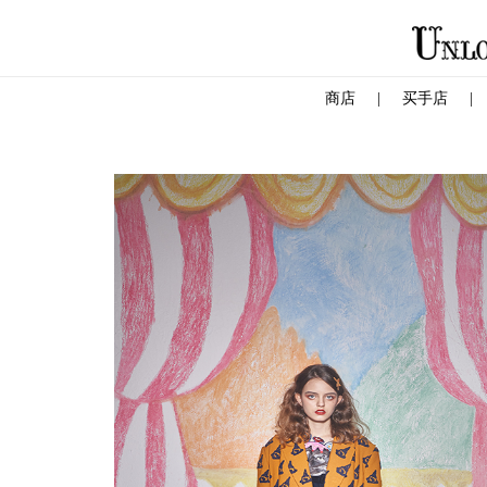
商店
|
买手店
|