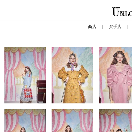
商店
|
买手店
|