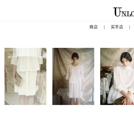
商店
|
买手店
|